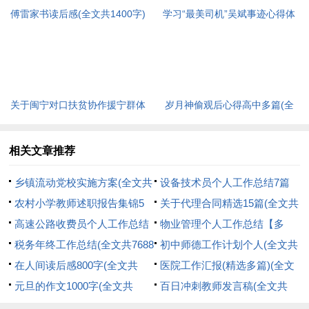
傅雷家书读后感(全文共1400字)
学习“最美司机”吴斌事迹心得体
会感想(精选多篇)(全文共5640
字)
关于闽宁对口扶贫协作援宁群体
岁月神偷观后心得高中多篇(全
事迹观后感心得多篇(全文共
文共4113字)
4339字)
相关文章推荐
乡镇流动党校实施方案(全文共
设备技术员个人工作总结7篇
2298字)
农村小学教师述职报告集锦5
(全文共10110字)
关于代理合同精选15篇(全文共
篇(全文共6041字)
高速公路收费员个人工作总结
18831字)
物业管理个人工作总结【多
10篇(全文共12681字)
税务年终工作总结(全文共7688
篇】(全文共10116字)
初中师德工作计划个人(全文共
字)
在人间读后感800字(全文共
6174字)
医院工作汇报(精选多篇)(全文
3495字)
元旦的作文1000字(全文共
共21860字)
百日冲刺教师发言稿(全文共
6699字)
6502字)