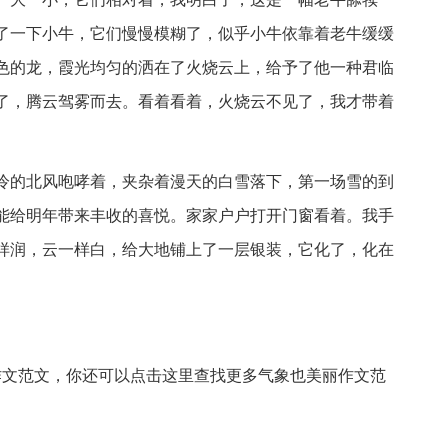
了一下小牛，它们慢慢模糊了，似乎小牛依靠着老牛缓缓
色的龙，霞光均匀的洒在了火烧云上，给予了他一种君临
了，腾云驾雾而去。看着看着，火烧云不见了，我才带着
冷的北风咆哮着，夹杂着漫天的白雪落下，第一场雪的到
能给明年带来丰收的喜悦。家家户户打开门窗看着。我手
样润，云一样白，给大地铺上了一层银装，它化了，化在
作文范文，你还可以点击这里查找更多气象也美丽作文范