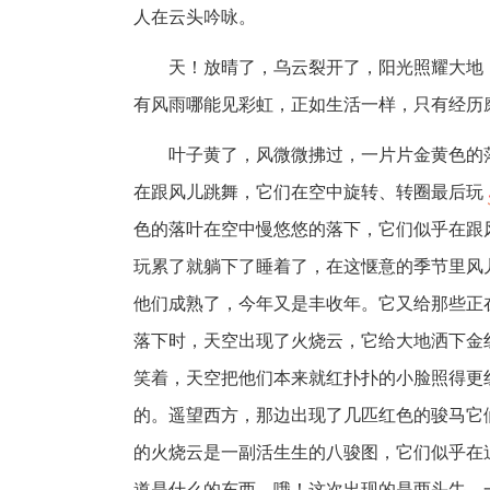
人在云头吟咏。
天！放晴了，乌云裂开了，阳光照耀大地
有风雨哪能见彩虹，正如生活一样，只有经历
叶子黄了，风微微拂过，一片片金黄色的
在跟风儿跳舞，它们在空中旋转、转圈最后玩
色的落叶在空中慢悠悠的落下，它们似乎在跟
玩累了就躺下了睡着了，在这惬意的季节里风
他们成熟了，今年又是丰收年。它又给那些正
落下时，天空出现了火烧云，它给大地洒下金
笑着，天空把他们本来就红扑扑的小脸照得更
的。遥望西方，那边出现了几匹红色的骏马它
的火烧云是一副活生生的八骏图，它们似乎在
道是什么的东西，哦！这次出现的是两头牛，