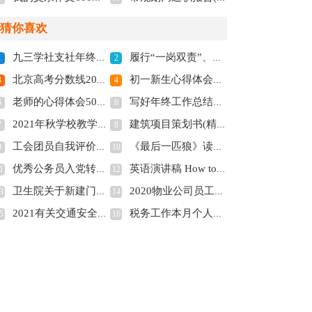
猜你喜欢
九三学社支社年终工作总结(全文共1213字)
履行“一岗双责”、遵守党的纪律、落实八项规定、转变作风及遵守廉洁自律规定述责述廉报告(全文共2203字)
1
2
北京高考分数线2022年公布(全文共948字)
初一新生心得体会600字(全文共3975字)
3
4
老师的心得体会500字怎么写多篇(全文共12585字)
写好年终工作总结要有“三忌”(全文共1039字)
5
6
2021年秋学校教学工作计划(全文共3541字)
建筑项目策划书(精选多篇)(全文共11020字)
7
8
工会团员自我评价优选(全文共6628字)
《最后一匹狼》读后感(全文共5993字)
9
10
优秀公务员入党转正申请书(精选多篇)(全文共6701字)
英语演讲稿 How to Stay Healthy(精选多篇)(全文共229字)
1
12
卫生院关于新建门诊部的请示(全文共366字)
2020物业公司员工工作总结多篇(全文共9970字)
3
14
2021有关交通安全知识点(全文共1740字)
税务工作本月个人工作小结(全文共576字)
5
16