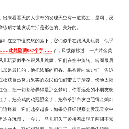
，出来看看天的人惊奇的发现天空有一道彩虹，是啊，没
磨练后才能发现生活是彩色的、美好的。
落叶在空中慢悠悠的落下，它们似乎在跟风儿玩耍，似乎
……此处隐藏937个字……
了，风微微拂过，一片片金黄
风儿玩耍似乎在跟风儿跳舞，它们在空中旋转、转圈最后
儿却是最忙的，他把浓郁的稻香、果香带向农户们，告诉
在收获自己努力果实的农民伯伯们带去了清凉。傍晚太阳
红色，把一切都给弄得是那么梦幻，你看远处的小朋友欢
红了，把公鸡的鸡冠照金了，把爷爷那白发也照得金灿灿
们追逐着，它们越变越多，如果你仔细观察会发现天空中
追逐在玩闹，一会儿，马儿消失了紧接着出现了两团不知
一大一小，它们相对着，我明白了，这是一幅老牛舔犊