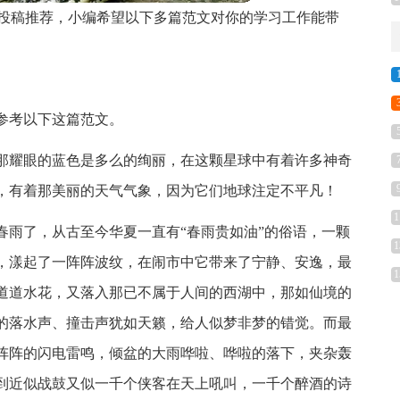
员投稿推荐，小编希望以下多篇范文对你的学习工作能带
参考以下这篇范文。
那耀眼的蓝色是多么的绚丽，在这颗星球中有着许多神奇
，有着那美丽的天气气象，因为它们地球注定不平凡！
1
春雨了，从古至今华夏一直有“春雨贵如油”的俗语，一颗
1
，漾起了一阵阵波纹，在闹市中它带来了宁静、安逸，最
1
道道水花，又落入那已不属于人间的西湖中，那如仙境的
的落水声、撞击声犹如天籁，给人似梦非梦的错觉。而最
阵阵的闪电雷鸣，倾盆的大雨哗啦、哗啦的落下，夹杂轰
到近似战鼓又似一千个侠客在天上吼叫，一千个醉酒的诗