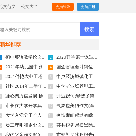
论文范文
公文大全
会员登录
会员注册
精华推荐
初中英语教学论文《浅谈初中英语写作训练的几种方法》(全文共2551字)
2020开学第一课观后感小学_关于开学第一课观后感多篇(全文共2724字)
1
2
2021年幼儿园中班教学计划(全文共3850字)
国企管理会计岗位竞聘演讲稿(精选多篇)(全文共6866字)
3
4
2021仲恺农业工程学院迎新系统及网站入口(全文共1083字)
中央经济城镇化工作报告(全文共8105字)
5
6
社区2014年上半年党建工作总结(全文共9275字)
中学毕业班管理工作总结(全文共1626字)
7
8
凝心聚力谋发展 扬长教育塑品牌 (全文共2026字)
开业祝词(精选多篇)(全文共2321字)
9
10
市长在大学开学典礼上的讲话稿(全文共7145字)
气象也美丽作文(全文共2205字)
1
12
大学入党分子个人评价(全文共3769字)
疫情期间感动的瞬间—庆祝建党周年演讲稿(全文共1951字)
3
14
员工守则和企业文化(精选多篇)(全文共19872字)
某县税务局扫黑除恶专项斗争工作总结(全文共1779字)
5
16
我的父亲作文600字（集锦21篇）(全文共15698字)
市规划局述职报告(全文共14919字)
7
18