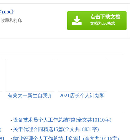
.doc》
点击下载文档
便收藏和打印
文档为doc格式
文
有关大一新生自我介
2021店长个人计划和
绍(全文共1449字)
目标多篇(全文共4941
字)
设备技术员个人工作总结7篇(全文共10110字)
)
关于代理合同精选15篇(全文共18831字)
81
物业管理个人工作总结【多篇】(全文共10116字)