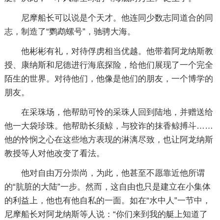
尼摩船长可以说是个天才。他连同少数志同道合的同
志，制造了“鹦鹉螺号”，驰骋大海。
他彬彬有礼，对待俘虏相当优越。他带着阿龙纳斯教
授、康纳斯和尼德进行海底探险，给他们展现了一个完全
陌生的世界。对待他们，他像是他们的朋友，一个博学的
朋友。
在采珠场，他帮助可怜的采珠人回到陆地，并赠送给
他一大袋珍珠。他帮助长须鲸，与狡诈的抹香鲸搏斗……
他的怜悯之心在这些地方表现的淋漓尽致，也让阿龙纳斯
教授等人对他改变了看法。
他对自由万分崇尚，为此，他甚至不愿靠近他所谓
的“肮脏的大陆”一步。然而，这自由也只是建立在小集体
的利益上，他也有他自私的一面。如在“水中人”一节中，
尼摩船长对阿龙纳斯等人说：“你们来到我的艇上知道了