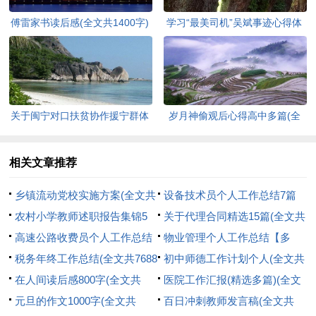
傅雷家书读后感(全文共1400字)
学习“最美司机”吴斌事迹心得体
会感想(精选多篇)(全文共5640
字)
关于闽宁对口扶贫协作援宁群体
岁月神偷观后心得高中多篇(全
事迹观后感心得多篇(全文共
文共4113字)
4339字)
相关文章推荐
乡镇流动党校实施方案(全文共
设备技术员个人工作总结7篇
2298字)
农村小学教师述职报告集锦5
(全文共10110字)
关于代理合同精选15篇(全文共
篇(全文共6041字)
高速公路收费员个人工作总结
18831字)
物业管理个人工作总结【多
10篇(全文共12681字)
税务年终工作总结(全文共7688
篇】(全文共10116字)
初中师德工作计划个人(全文共
字)
在人间读后感800字(全文共
6174字)
医院工作汇报(精选多篇)(全文
3495字)
元旦的作文1000字(全文共
共21860字)
百日冲刺教师发言稿(全文共