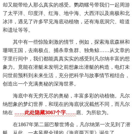
却又能带给人那么真实的感受。鹦鹉螺号带我们一起周游
了太平洋、印度洋、红海、地中海、大西洋以及南极和北
冰洋，遇见了许多罕见海底动植物，还有海底洞穴、暗道
和遗址等等。
其中有一些惊险刺激的情节，例如，探索海底森林和
珊瑚王国，去南极点、捕杀章鱼群、独角鲸……从文章的
字里行间中，我们都能真真实实的感受到凡尔纳丰富的想
象力。竟能在潜艇未发明之前想象出潜艇的构造，电灯未
问世前预料到未来生活，充分把科学与故事情节相结合，
创造出一个充满奥秘的深海世界。
海底中有无穷无尽的奥秘，丰富多彩的动植物。凡尔
纳想象的梦幻世界，和现在的海底状况截然不同，而凡尔
纳在
……此处隐藏3067个字……
扈、为所欲为。
在1867年第二届巴黎世博会，凡尔纳第一次见到了潜
艇。从此，一本风靡全球的《海底两万里》诞生了。