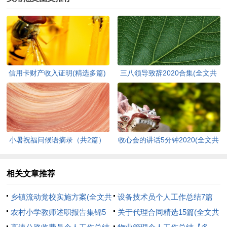
信用卡财产收入证明(精选多篇)
三八领导致辞2020合集(全文共
(全文共1266字)
3865字)
小暑祝福问候语摘录（共2篇）
收心会的讲话5分钟2020(全文共
(全文共5817字)
7997字)
相关文章推荐
乡镇流动党校实施方案(全文共
设备技术员个人工作总结7篇
2298字)
农村小学教师述职报告集锦5
(全文共10110字)
关于代理合同精选15篇(全文共