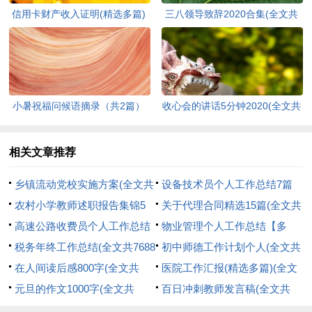
信用卡财产收入证明(精选多篇)
三八领导致辞2020合集(全文共
(全文共1266字)
3865字)
小暑祝福问候语摘录（共2篇）
收心会的讲话5分钟2020(全文共
(全文共5817字)
7997字)
相关文章推荐
乡镇流动党校实施方案(全文共
设备技术员个人工作总结7篇
2298字)
农村小学教师述职报告集锦5
(全文共10110字)
关于代理合同精选15篇(全文共
篇(全文共6041字)
高速公路收费员个人工作总结
18831字)
物业管理个人工作总结【多
10篇(全文共12681字)
税务年终工作总结(全文共7688
篇】(全文共10116字)
初中师德工作计划个人(全文共
字)
在人间读后感800字(全文共
6174字)
医院工作汇报(精选多篇)(全文
3495字)
元旦的作文1000字(全文共
共21860字)
百日冲刺教师发言稿(全文共
6699字)
6502字)